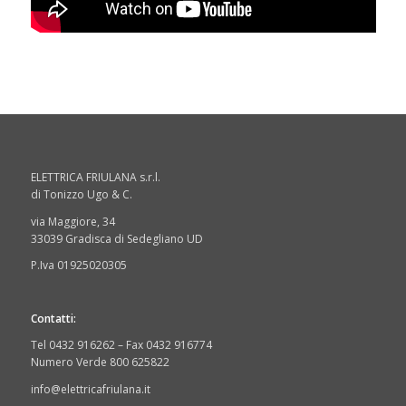
ELETTRICA FRIULANA s.r.l.
di Tonizzo Ugo & C.
via Maggiore, 34
33039 Gradisca di Sedegliano UD
P.Iva 01925020305
Contatti:
Tel 0432 916262 – Fax 0432 916774
Numero Verde 800 625822
info@elettricafriulana.it