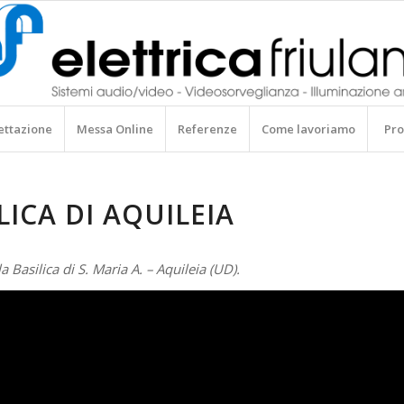
ettazione
Messa Online
Referenze
Come lavoriamo
Pro
LICA DI AQUILEIA
la Basilica di S. Maria A. – Aquileia (UD).