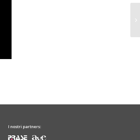
Ch
Ba
I nostri partners: