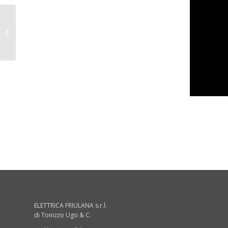
Basilica di Aquileia
ELETTRICA FRIULANA s.r.l.
di Tonizzo Ugo & C.