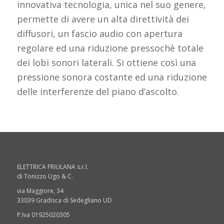
innovativa tecnologia, unica nel suo genere,
permette di avere un alta direttività dei
diffusori, un fascio audio con apertura
regolare ed una riduzione pressochè totale
dei lobi sonori laterali. Si ottiene così una
pressione sonora costante ed una riduzione
delle interferenze del piano d’ascolto.
ELETTRICA FRIULANA s.r.l.
di Tonizzo Ugo & C.
via Maggiore, 34
33039 Gradisca di Sedegliano UD
P.Iva 01925020305